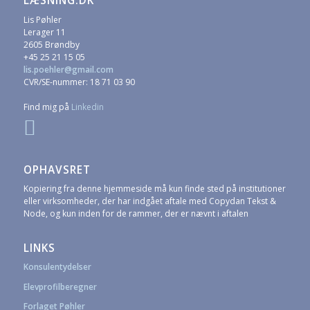
LÆSNING.DK
Lis Pøhler
Lerager 11
2605 Brøndby
+45 25 21 15 05
lis.poehler@gmail.com
CVR/SE-nummer: 18 71 03 90
Find mig på
Linkedin
OPHAVSRET
Kopiering fra denne hjemmeside må kun finde sted på institutioner
eller virksomheder, der har indgået aftale med Copydan Tekst &
Node, og kun inden for de rammer, der er nævnt i aftalen
LINKS
Konsulentydelser
Elevprofilberegner
Forlaget Pøhler